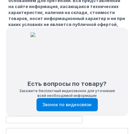
основанием для претензий. Вся представленная
на сайте информация, касающаяся технических
характеристик, наличия на складе, стоимости
товаров, носит информационный характер и ни при
каких условиях не является публичной офертой,
определяемой положениями Статьи 437(2)
Гражданского кодекса РФ.
Комплектация
мотор
тех. паспорт
ремкомплект
топливный бак
Есть вопросы по товару?
Закажите бесплатный видеозвонок для уточнения
всей необходимой информации
Звонок по видеосвязи