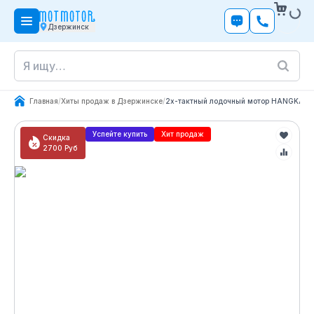
Дзержинск
Главная
/
Хиты продаж в Дзержинске
/
2х-тактный лодочный мотор HANGKAI M
Успейте купить
Хит продаж
Скидка
2700
Руб